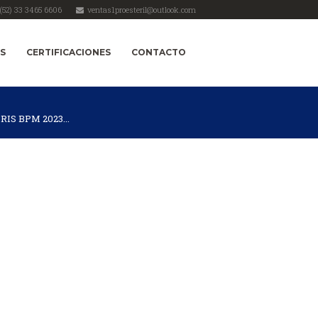
(52) 33 3465 6606
ventas1proesteril@outlook.com
OS
CERTIFICACIONES
CONTACTO
IS BPM 2023...